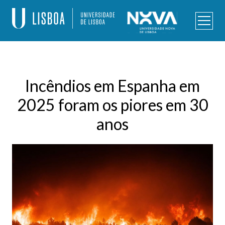
Skip
to
content
Programa de Doutoramento – Alterações Climáticas e
Políticas de Desenvolvimento Sustentável
Incêndios em Espanha em
2025 foram os piores em 30
anos