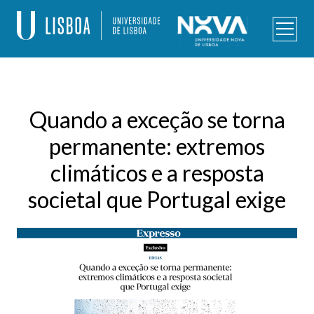
Skip
to
content
Programa de Doutoramento – Alterações Climáticas e
Políticas de Desenvolvimento Sustentável
Quando a exceção se torna
permanente: extremos
climáticos e a resposta
societal que Portugal exige