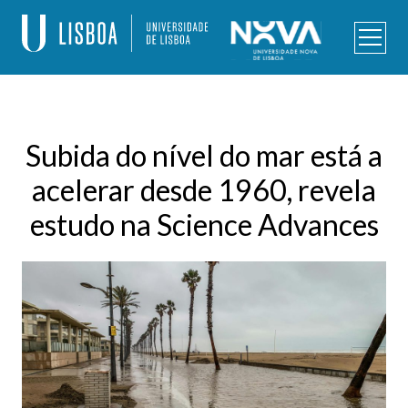
Skip
to
content
Programa de Doutoramento – Alterações Climáticas e
Políticas de Desenvolvimento Sustentável
Subida do nível do mar está a
acelerar desde 1960, revela
estudo na Science Advances