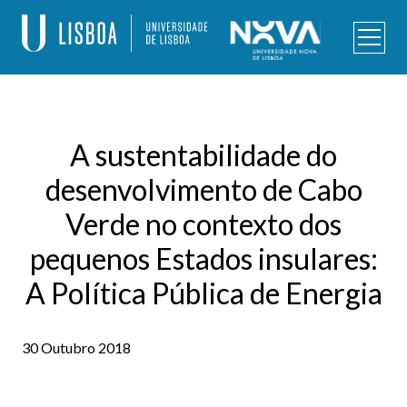
Skip
to
content
Programa de Doutoramento – Alterações Climáticas e
Políticas de Desenvolvimento Sustentável
A sustentabilidade do
desenvolvimento de Cabo
Verde no contexto dos
pequenos Estados insulares:
A Política Pública de Energia
30 Outubro 2018