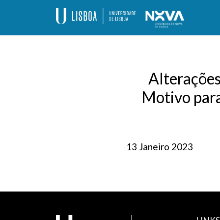
Skip
to
content
Programa de Doutoramento – Alteraçõe
Alterações
Motivo par
13 Janeiro 2023