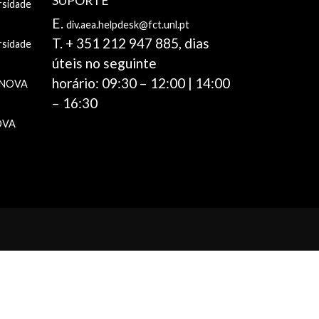
SUPORTE
rsidade
E.
div.aea.helpdesk@fct.unl.pt
T. + 351 212 947 885, dias
rsidade
úteis no seguinte
horário: 09:30 – 12:00 | 14:00
e NOVA
– 16:30
NOVA