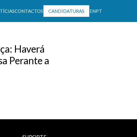
TÍCIAS
CONTACTOS
CANDIDATURAS
EN
PT
ntável
nça: Haverá
a Perante a