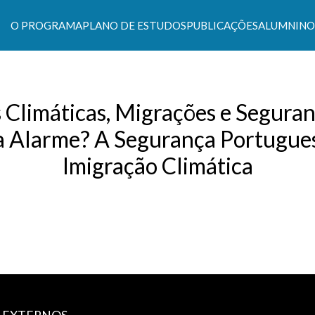
O PROGRAMA
PLANO DE ESTUDOS
PUBLICAÇÕES
ALUMNI
NO
s Climáticas e Políticas de Desenvolvimento Suste
 Climáticas, Migrações e Segura
a Alarme? A Segurança Portugues
Imigração Climática