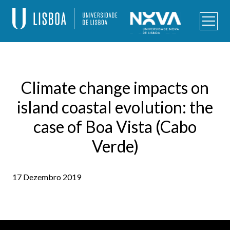
Skip
to
content
Programa de Doutoramento – Alterações Climáticas e
Políticas de Desenvolvimento Sustentável
Climate change impacts on
island coastal evolution: the
case of Boa Vista (Cabo
Verde)
17 Dezembro 2019