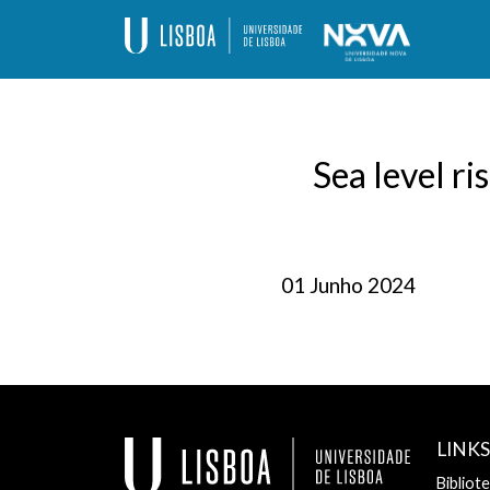
Skip
to
content
Programa de Doutoramento – Alteraçõe
Sea level r
01 Junho 2024
LINK
Bibliot