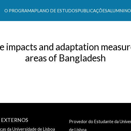
O PROGRAMA
PLANO DE ESTUDOS
PUBLICAÇÕES
ALUMNI
NO
s Climáticas e Políticas de Desenvolvimento Suste
ise impacts and adaptation measure
areas of Bangladesh
S EXTERNOS
Provedor do Estudante da Unive
ecas da Universidade de Lisboa
de Lisboa