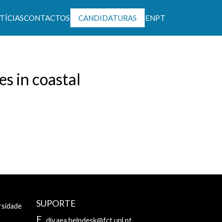
TÍCIAS
CONTACTOS
CANDIDATURAS
EN
PT
ntável
s in coastal
SUPORTE
rsidade
E.
div.aea.helpdesk@fct.unl.pt