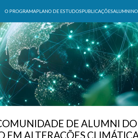
O PROGRAMA
PLANO DE ESTUDOS
PUBLICAÇÕES
ALUMNI
NO
s Climáticas e Políticas de Desenvolvimento Suste
 COMUNIDADE DE ALUMNI DO
EM ALTERAÇÕES CLIMÁTICAS 