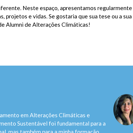
ferente. Neste espaço, apresentamos regularmente h
, projetos e vidas. Se gostaria que sua tese ou a sua
e Alumni de Alterações Climáticas!
amento em Alterações Climáticas e
imento Sustentável foi fundamental para a
onal, mas também para a minha formação