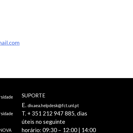
ail.com
SUPORTE
rsidade
E.
div.aea.helpdesk@fct.unl.pt
T. + 351 212 947 885, dias
rsidade
úteis no seguinte
horário: 09:30 – 12:00 | 14:00
e NOVA