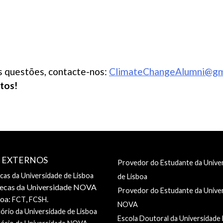
s questões, contacte-nos:
ClimateChangeAlumni@gm
tos!
S EXTERNOS
Provedor do Estudante da Unive
ecas da Universidade de Lisboa
de Lisboa
tecas da Universidade NOVA
Provedor do Estudante da Unive
boa:
,
.
FCT
FCSH
NOVA
ório da Universidade de Lisboa
Escola Doutoral da Universidad