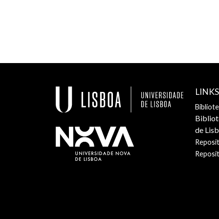
LINK
Bibliot
Biblio
de Lis
Reposit
Reposi