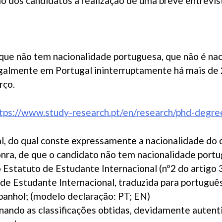
ão dos candidatos a realização de uma breve entrevis
 que não tem nacionalidade portuguesa, que não é n
galmente em Portugal ininterruptamente há mais de 2
rço.
tps://www.study-research.pt/en/research/phd-degre
, do qual conste expressamente a nacionalidade do 
nra, de que o candidato não tem nacionalidade port
 Estatuto de Estudante Internacional (nº2 do artigo 
de Estudante Internacional, traduzida para português
spanhol; (modelo declaração: PT; EN)
inando as classificações obtidas, devidamente autenti