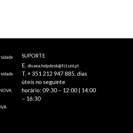
SUPORTE
rsidade
E.
div.aea.helpdesk@fct.unl.pt
T. + 351 212 947 885, dias
rsidade
úteis no seguinte
horário: 09:30 – 12:00 | 14:00
e NOVA
– 16:30
NOVA