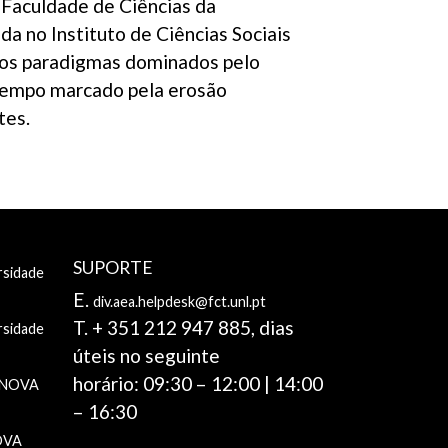
 Faculdade de Ciências da
a no Instituto de Ciências Sociais
 aos paradigmas dominados pelo
tempo marcado pela erosão
tes.
SUPORTE
rsidade
E.
div.aea.helpdesk@fct.unl.pt
T. + 351 212 947 885, dias
rsidade
úteis no seguinte
horário: 09:30 – 12:00 | 14:00
e NOVA
– 16:30
NOVA