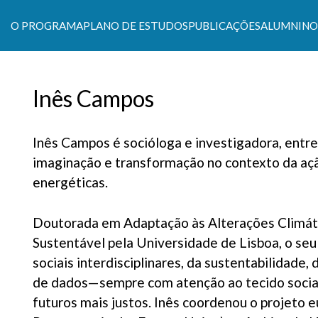
O PROGRAMA
PLANO DE ESTUDOS
PUBLICAÇÕES
ALUMNI
NO
s Climáticas e Políticas de Desenvolvimento Suste
Inês Campos
Inês Campos é socióloga e investigadora, entre
imaginação e transformação no contexto da açã
energéticas.
Doutorada em Adaptação às Alterações Climáti
Sustentável pela Universidade de Lisboa, o seu
sociais interdisciplinares, da sustentabilidade,
de dados—sempre com atenção ao tecido social:
futuros mais justos. Inês coordenou o projet