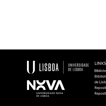
LINK
Bibliot
Biblio
de Lis
Reposit
Reposi